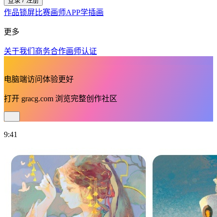
登录 / 注册
作品
锁屏
比赛
画师
APP
学插画
更多
关于我们
商务合作
画师认证
电脑端访问体验更好
打开
gracg.com
浏览完整创作社区
9:41