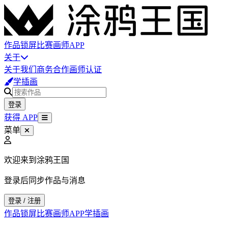
作品
锁屏
比赛
画师
APP
关于
关于我们
商务合作
画师认证
学插画
登录
获得 APP
菜单
欢迎来到涂鸦王国
登录后同步作品与消息
登录 / 注册
作品
锁屏
比赛
画师
APP
学插画