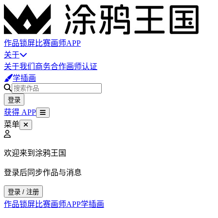
作品
锁屏
比赛
画师
APP
关于
关于我们
商务合作
画师认证
学插画
登录
获得 APP
菜单
欢迎来到涂鸦王国
登录后同步作品与消息
登录 / 注册
作品
锁屏
比赛
画师
APP
学插画