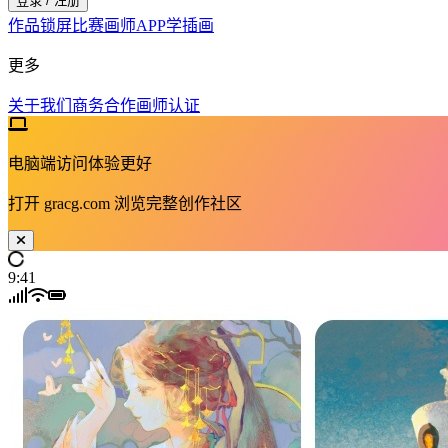
登录 / 注册
作品
锁屏
比赛
画师
APP
学插画
更多
关于我们
商务合作
画师认证
电脑端访问体验更好
打开
gracg.com
浏览完整创作社区
9:41