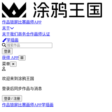
作品
锁屏
比赛
画师
APP
关于
关于我们
商务合作
画师认证
学插画
登录
获得 APP
菜单
欢迎来到涂鸦王国
登录后同步作品与消息
登录 / 注册
作品
锁屏
比赛
画师
APP
学插画