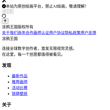
本站为原创绘画平台，禁止AI绘画，敬请理解！
涂鸦王国版权所有
关于我们
商务合作
画师认证
用户协议
隐私政策
用户反馈
涂鸦王国
连接全球数字创作者，激发无限视觉灵感。
在这里，每一个创意都值得被看见。
发现
最新作品
推荐画师
活动比赛
锁屏壁纸
关于