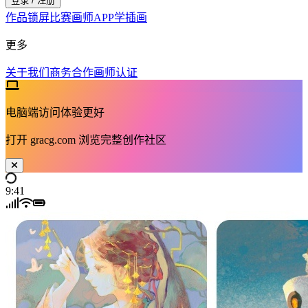
登录 / 注册
作品
锁屏
比赛
画师
APP
学插画
更多
关于我们
商务合作
画师认证
电脑端访问体验更好
打开
gracg.com
浏览完整创作社区
9:41