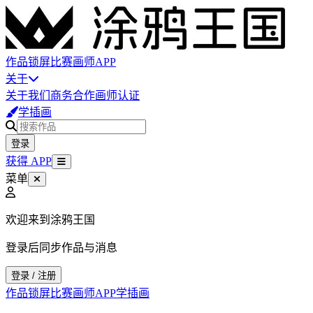
作品
锁屏
比赛
画师
APP
关于
关于我们
商务合作
画师认证
学插画
登录
获得 APP
菜单
欢迎来到涂鸦王国
登录后同步作品与消息
登录 / 注册
作品
锁屏
比赛
画师
APP
学插画