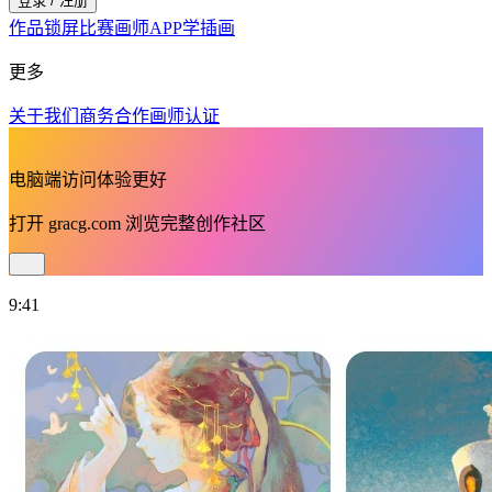
登录 / 注册
作品
锁屏
比赛
画师
APP
学插画
更多
关于我们
商务合作
画师认证
电脑端访问体验更好
打开
gracg.com
浏览完整创作社区
9:41