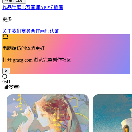
登录 / 注册
作品
锁屏
比赛
画师
APP
学插画
更多
关于我们
商务合作
画师认证
电脑端访问体验更好
打开
gracg.com
浏览完整创作社区
9:41