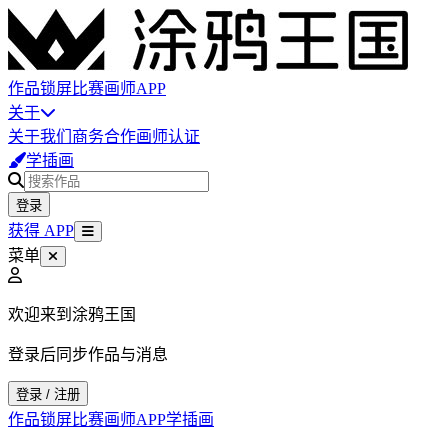
作品
锁屏
比赛
画师
APP
关于
关于我们
商务合作
画师认证
学插画
登录
获得 APP
菜单
欢迎来到涂鸦王国
登录后同步作品与消息
登录 / 注册
作品
锁屏
比赛
画师
APP
学插画