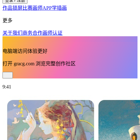
登录 / 注册
作品
锁屏
比赛
画师
APP
学插画
更多
关于我们
商务合作
画师认证
电脑端访问体验更好
打开
gracg.com
浏览完整创作社区
9:41