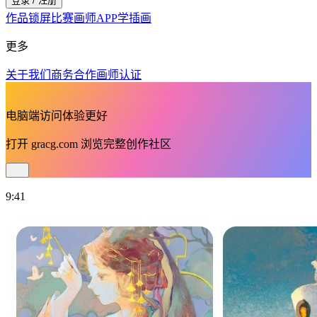
登录 / 注册
作品
锁屏
比赛
画师
APP
学插画
更多
关于我们
商务合作
画师认证
电脑端访问体验更好
打开
gracg.com
浏览完整创作社区
9:41