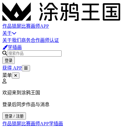
作品
锁屏
比赛
画师
APP
关于
关于我们
商务合作
画师认证
学插画
登录
获得 APP
菜单
欢迎来到涂鸦王国
登录后同步作品与消息
登录 / 注册
作品
锁屏
比赛
画师
APP
学插画