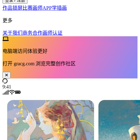
登录 / 注册
作品
锁屏
比赛
画师
APP
学插画
更多
关于我们
商务合作
画师认证
电脑端访问体验更好
打开
gracg.com
浏览完整创作社区
9:41