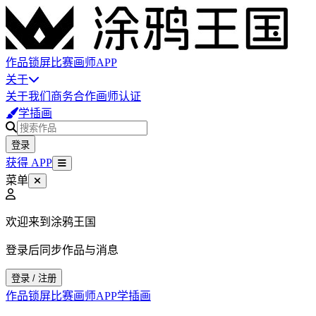
作品
锁屏
比赛
画师
APP
关于
关于我们
商务合作
画师认证
学插画
登录
获得 APP
菜单
欢迎来到涂鸦王国
登录后同步作品与消息
登录 / 注册
作品
锁屏
比赛
画师
APP
学插画