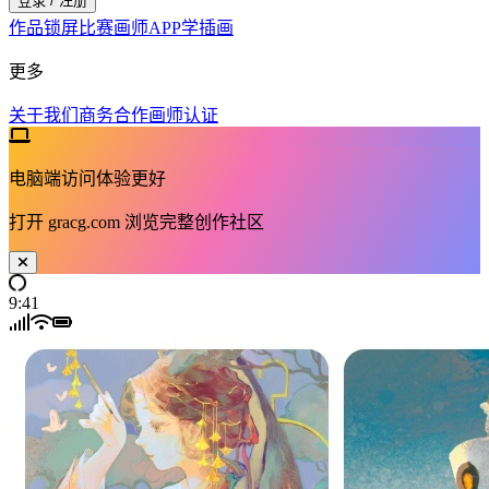
登录 / 注册
作品
锁屏
比赛
画师
APP
学插画
更多
关于我们
商务合作
画师认证
电脑端访问体验更好
打开
gracg.com
浏览完整创作社区
9:41