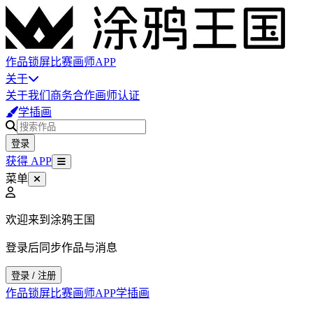
作品
锁屏
比赛
画师
APP
关于
关于我们
商务合作
画师认证
学插画
登录
获得 APP
菜单
欢迎来到涂鸦王国
登录后同步作品与消息
登录 / 注册
作品
锁屏
比赛
画师
APP
学插画