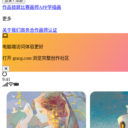
登录 / 注册
作品
锁屏
比赛
画师
APP
学插画
更多
关于我们
商务合作
画师认证
电脑端访问体验更好
打开
gracg.com
浏览完整创作社区
9:41