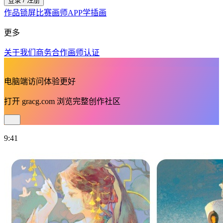
登录 / 注册
作品
锁屏
比赛
画师
APP
学插画
更多
关于我们
商务合作
画师认证
电脑端访问体验更好
打开
gracg.com
浏览完整创作社区
9:41