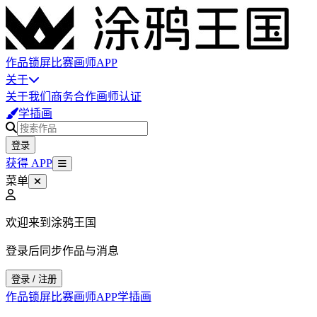
作品
锁屏
比赛
画师
APP
关于
关于我们
商务合作
画师认证
学插画
登录
获得 APP
菜单
欢迎来到涂鸦王国
登录后同步作品与消息
登录 / 注册
作品
锁屏
比赛
画师
APP
学插画