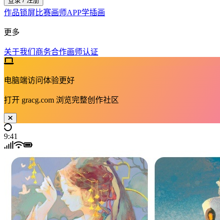
登录 / 注册
作品
锁屏
比赛
画师
APP
学插画
更多
关于我们
商务合作
画师认证
电脑端访问体验更好
打开
gracg.com
浏览完整创作社区
9:41