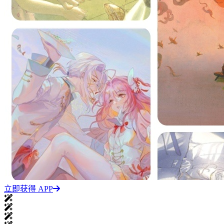
立即获得 APP