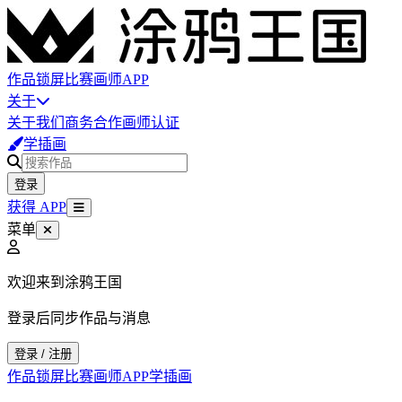
作品
锁屏
比赛
画师
APP
关于
关于我们
商务合作
画师认证
学插画
登录
获得 APP
菜单
欢迎来到涂鸦王国
登录后同步作品与消息
登录 / 注册
作品
锁屏
比赛
画师
APP
学插画