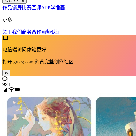
登录 / 注册
作品
锁屏
比赛
画师
APP
学插画
更多
关于我们
商务合作
画师认证
电脑端访问体验更好
打开
gracg.com
浏览完整创作社区
9:41