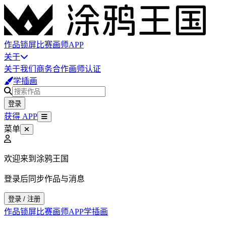
作品
锁屏
比赛
画师
APP
关于
关于我们
商务合作
画师认证
学插画
登录
获得 APP
菜单
欢迎来到涂鸦王国
登录后同步作品与消息
登录 / 注册
作品
锁屏
比赛
画师
APP
学插画