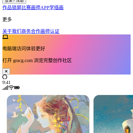
登录 / 注册
作品
锁屏
比赛
画师
APP
学插画
更多
关于我们
商务合作
画师认证
电脑端访问体验更好
打开
gracg.com
浏览完整创作社区
9:41