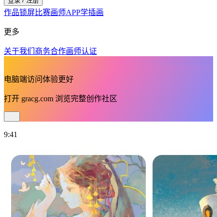
登录 / 注册
作品
锁屏
比赛
画师
APP
学插画
更多
关于我们
商务合作
画师认证
电脑端访问体验更好
打开
gracg.com
浏览完整创作社区
9:41