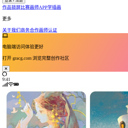
登录 / 注册
作品
锁屏
比赛
画师
APP
学插画
更多
关于我们
商务合作
画师认证
电脑端访问体验更好
打开
gracg.com
浏览完整创作社区
9:41