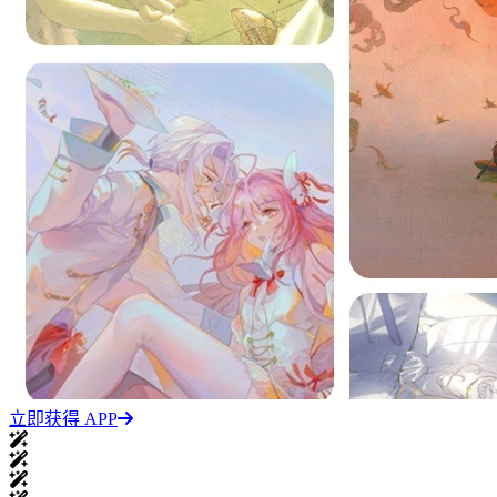
立即获得 APP