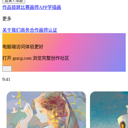
登录 / 注册
作品
锁屏
比赛
画师
APP
学插画
更多
关于我们
商务合作
画师认证
电脑端访问体验更好
打开
gracg.com
浏览完整创作社区
9:41