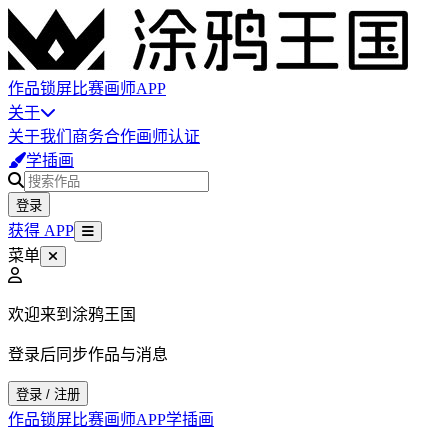
作品
锁屏
比赛
画师
APP
关于
关于我们
商务合作
画师认证
学插画
登录
获得 APP
菜单
欢迎来到涂鸦王国
登录后同步作品与消息
登录 / 注册
作品
锁屏
比赛
画师
APP
学插画