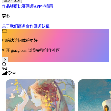
登录 / 注册
作品
锁屏
比赛
画师
APP
学插画
更多
关于我们
商务合作
画师认证
电脑端访问体验更好
打开
gracg.com
浏览完整创作社区
9:41