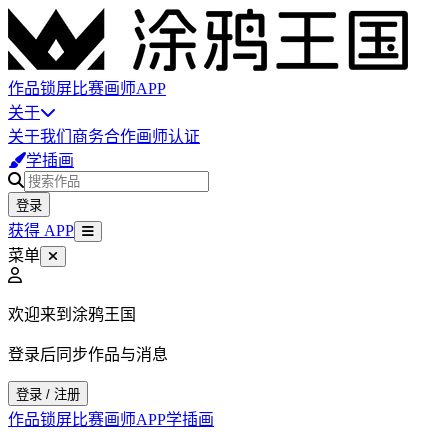
作品
锁屏
比赛
画师
APP
关于
关于我们
商务合作
画师认证
学插画
登录
获得 APP
菜单
欢迎来到涂鸦王国
登录后同步作品与消息
登录 / 注册
作品
锁屏
比赛
画师
APP
学插画