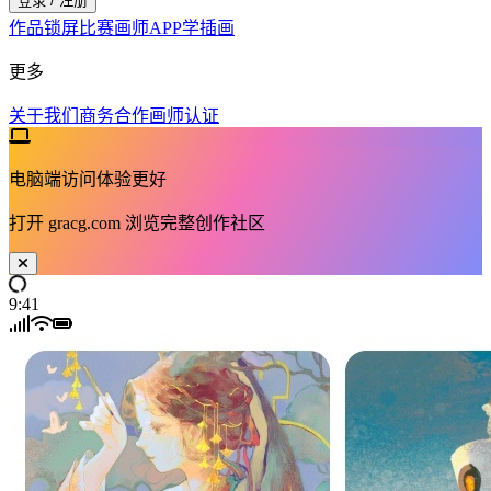
登录 / 注册
作品
锁屏
比赛
画师
APP
学插画
更多
关于我们
商务合作
画师认证
电脑端访问体验更好
打开
gracg.com
浏览完整创作社区
9:41