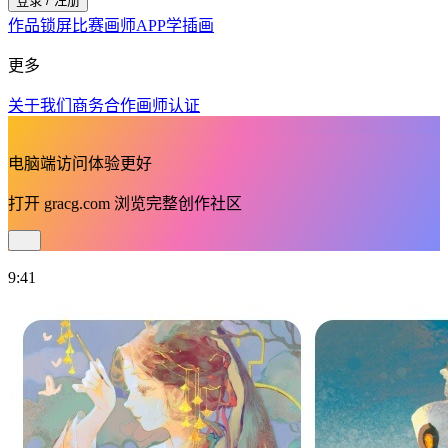
登录 / 注册
作品
锁屏
比赛
画师
APP
学插画
更多
关于我们
商务合作
画师认证
电脑端访问体验更好
打开
gracg.com
浏览完整创作社区
9:41