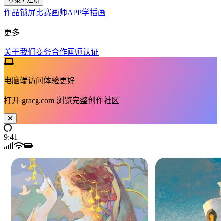
登录 / 注册
作品
锁屏
比赛
画师
APP
学插画
更多
关于我们
商务合作
画师认证
电脑端访问体验更好
打开
gracg.com
浏览完整创作社区
9:41