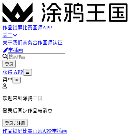
作品
锁屏
比赛
画师
APP
关于
关于我们
商务合作
画师认证
学插画
登录
获得 APP
菜单
欢迎来到涂鸦王国
登录后同步作品与消息
登录 / 注册
作品
锁屏
比赛
画师
APP
学插画