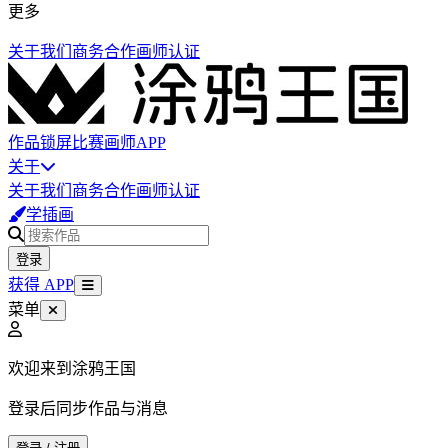
更多
关于我们
商务合作
画师认证
作品
锁屏
比赛
画师
APP
关于
关于我们
商务合作
画师认证
学插画
登录
获得 APP
菜单
欢迎来到涂鸦王国
登录后同步作品与消息