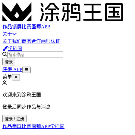
作品
锁屏
比赛
画师
APP
关于
关于我们
商务合作
画师认证
学插画
登录
获得 APP
菜单
欢迎来到涂鸦王国
登录后同步作品与消息
登录 / 注册
作品
锁屏
比赛
画师
APP
学插画