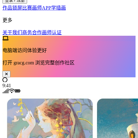
登录 / 注册
作品
锁屏
比赛
画师
APP
学插画
更多
关于我们
商务合作
画师认证
电脑端访问体验更好
打开
gracg.com
浏览完整创作社区
9:41