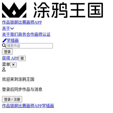
作品
锁屏
比赛
画师
APP
关于
关于我们
商务合作
画师认证
学插画
登录
获得 APP
菜单
欢迎来到涂鸦王国
登录后同步作品与消息
登录 / 注册
作品
锁屏
比赛
画师
APP
学插画