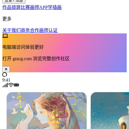
登录 / 注册
作品
锁屏
比赛
画师
APP
学插画
更多
关于我们
商务合作
画师认证
电脑端访问体验更好
打开
gracg.com
浏览完整创作社区
9:41