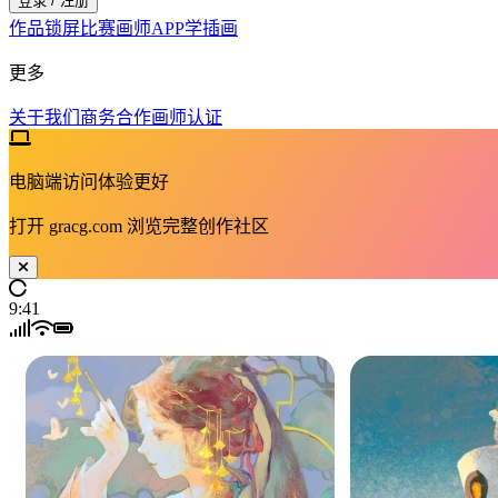
登录 / 注册
作品
锁屏
比赛
画师
APP
学插画
更多
关于我们
商务合作
画师认证
电脑端访问体验更好
打开
gracg.com
浏览完整创作社区
9:41