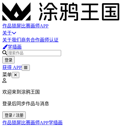
作品
锁屏
比赛
画师
APP
关于
关于我们
商务合作
画师认证
学插画
登录
获得 APP
菜单
欢迎来到涂鸦王国
登录后同步作品与消息
登录 / 注册
作品
锁屏
比赛
画师
APP
学插画