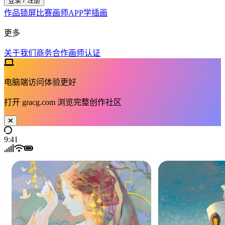
登录 / 注册
作品
锁屏
比赛
画师
APP
学插画
更多
关于我们
商务合作
画师认证
电脑端访问体验更好
打开
gracg.com
浏览完整创作社区
9:41