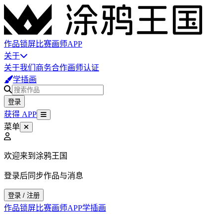
作品
锁屏
比赛
画师
APP
关于
关于我们
商务合作
画师认证
学插画
登录
获得 APP
菜单
欢迎来到涂鸦王国
登录后同步作品与消息
登录 / 注册
作品
锁屏
比赛
画师
APP
学插画