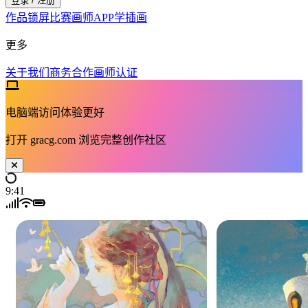
登录 / 注册
作品
锁屏
比赛
画师
APP
学插画
更多
关于我们
商务合作
画师认证
电脑端访问体验更好
打开
gracg.com
浏览完整创作社区
9:41