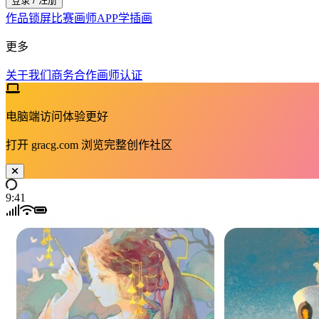
登录 / 注册
作品
锁屏
比赛
画师
APP
学插画
更多
关于我们
商务合作
画师认证
电脑端访问体验更好
打开
gracg.com
浏览完整创作社区
9:41