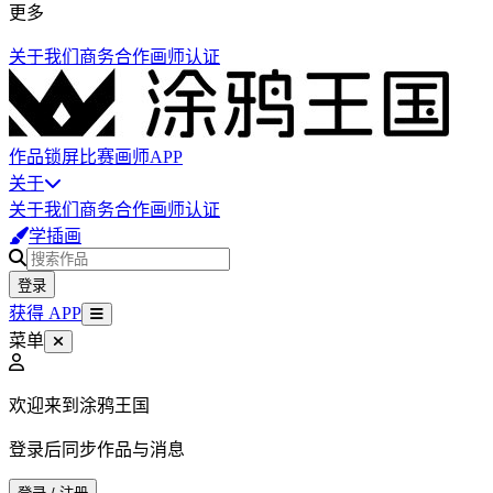
更多
关于我们
商务合作
画师认证
作品
锁屏
比赛
画师
APP
关于
关于我们
商务合作
画师认证
学插画
登录
获得 APP
菜单
欢迎来到涂鸦王国
登录后同步作品与消息