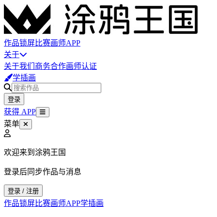
作品
锁屏
比赛
画师
APP
关于
关于我们
商务合作
画师认证
学插画
登录
获得 APP
菜单
欢迎来到涂鸦王国
登录后同步作品与消息
登录 / 注册
作品
锁屏
比赛
画师
APP
学插画