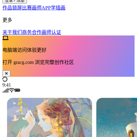
登录 / 注册
作品
锁屏
比赛
画师
APP
学插画
更多
关于我们
商务合作
画师认证
电脑端访问体验更好
打开
gracg.com
浏览完整创作社区
9:41