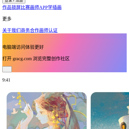
登录 / 注册
作品
锁屏
比赛
画师
APP
学插画
更多
关于我们
商务合作
画师认证
电脑端访问体验更好
打开
gracg.com
浏览完整创作社区
9:41