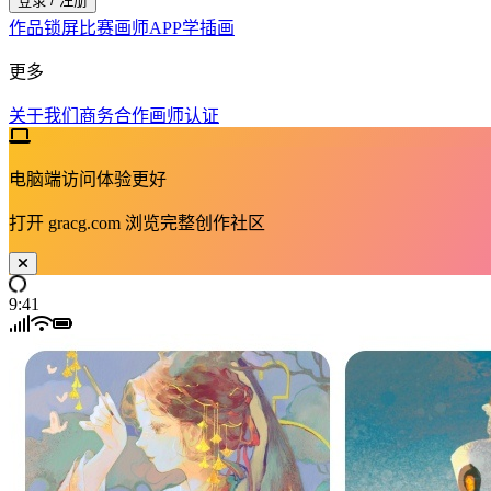
登录 / 注册
作品
锁屏
比赛
画师
APP
学插画
更多
关于我们
商务合作
画师认证
电脑端访问体验更好
打开
gracg.com
浏览完整创作社区
9:41