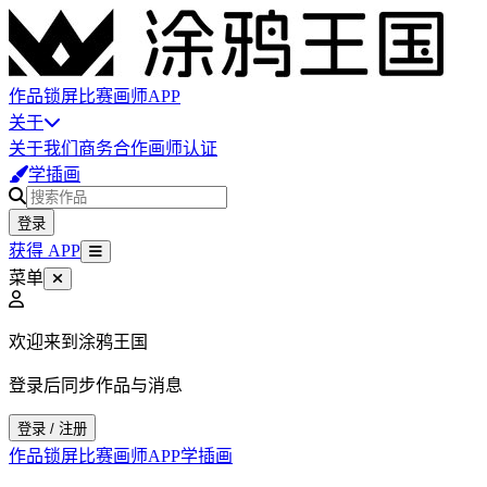
作品
锁屏
比赛
画师
APP
关于
关于我们
商务合作
画师认证
学插画
登录
获得 APP
菜单
欢迎来到涂鸦王国
登录后同步作品与消息
登录 / 注册
作品
锁屏
比赛
画师
APP
学插画