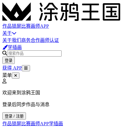
作品
锁屏
比赛
画师
APP
关于
关于我们
商务合作
画师认证
学插画
登录
获得 APP
菜单
欢迎来到涂鸦王国
登录后同步作品与消息
登录 / 注册
作品
锁屏
比赛
画师
APP
学插画