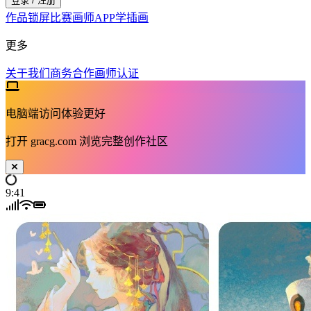
登录 / 注册
作品
锁屏
比赛
画师
APP
学插画
更多
关于我们
商务合作
画师认证
电脑端访问体验更好
打开
gracg.com
浏览完整创作社区
9:41