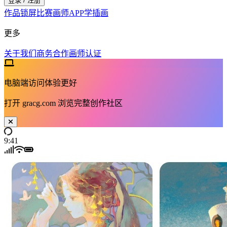
登录 / 注册
作品
锁屏
比赛
画师
APP
学插画
更多
关于我们
商务合作
画师认证
电脑端访问体验更好
打开
gracg.com
浏览完整创作社区
9:41