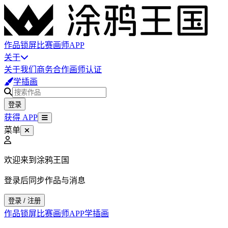
作品
锁屏
比赛
画师
APP
关于
关于我们
商务合作
画师认证
学插画
登录
获得 APP
菜单
欢迎来到涂鸦王国
登录后同步作品与消息
登录 / 注册
作品
锁屏
比赛
画师
APP
学插画