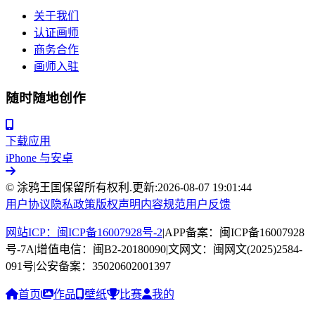
关于我们
认证画师
商务合作
画师入驻
随时随地创作
下载应用
iPhone 与安卓
© 涂鸦王国保留所有权利.
更新:
2026-08-07 19:01:44
用户协议
隐私政策
版权声明
内容规范
用户反馈
网站ICP：闽ICP备16007928号-2
|
APP备案：闽ICP备16007928
号-7A
|
增值电信：闽B2-20180090
|
文网文：闽网文(2025)2584-
091号
|
公安备案：35020602001397
首页
作品
壁纸
比赛
我的