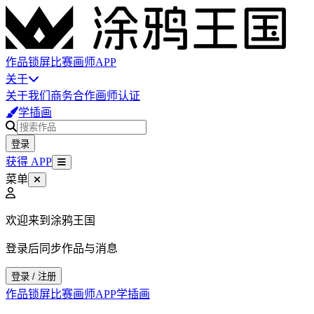
作品
锁屏
比赛
画师
APP
关于
关于我们
商务合作
画师认证
学插画
登录
获得 APP
菜单
欢迎来到涂鸦王国
登录后同步作品与消息
登录 / 注册
作品
锁屏
比赛
画师
APP
学插画