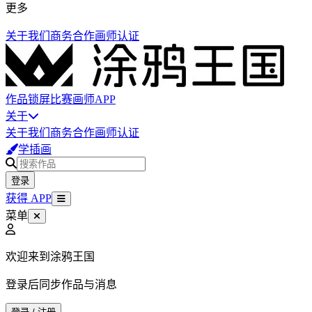
更多
关于我们
商务合作
画师认证
作品
锁屏
比赛
画师
APP
关于
关于我们
商务合作
画师认证
学插画
登录
获得 APP
菜单
欢迎来到涂鸦王国
登录后同步作品与消息