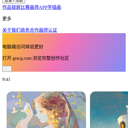
登录 / 注册
作品
锁屏
比赛
画师
APP
学插画
更多
关于我们
商务合作
画师认证
电脑端访问体验更好
打开
gracg.com
浏览完整创作社区
9:41