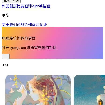
登录 / 注册
作品
锁屏
比赛
画师
APP
学插画
更多
关于我们
商务合作
画师认证
电脑端访问体验更好
打开
gracg.com
浏览完整创作社区
9:41