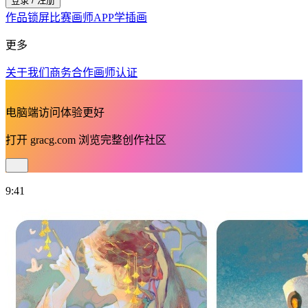
登录 / 注册
作品
锁屏
比赛
画师
APP
学插画
更多
关于我们
商务合作
画师认证
电脑端访问体验更好
打开
gracg.com
浏览完整创作社区
9:41