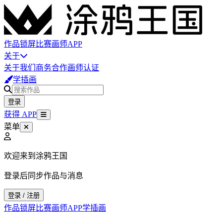
作品
锁屏
比赛
画师
APP
关于
关于我们
商务合作
画师认证
学插画
登录
获得 APP
菜单
欢迎来到涂鸦王国
登录后同步作品与消息
登录 / 注册
作品
锁屏
比赛
画师
APP
学插画