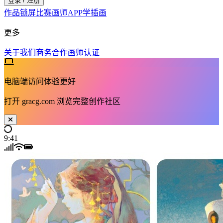
登录 / 注册
作品
锁屏
比赛
画师
APP
学插画
更多
关于我们
商务合作
画师认证
电脑端访问体验更好
打开
gracg.com
浏览完整创作社区
9:41