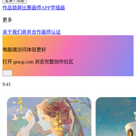
登录 / 注册
作品
锁屏
比赛
画师
APP
学插画
更多
关于我们
商务合作
画师认证
电脑端访问体验更好
打开
gracg.com
浏览完整创作社区
9:41