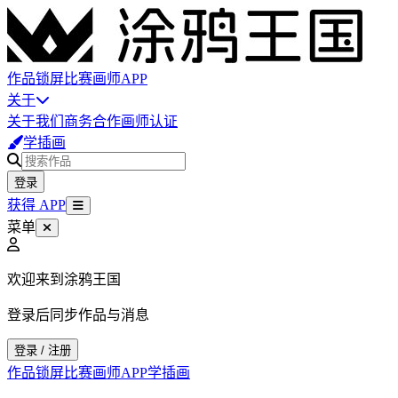
作品
锁屏
比赛
画师
APP
关于
关于我们
商务合作
画师认证
学插画
登录
获得 APP
菜单
欢迎来到涂鸦王国
登录后同步作品与消息
登录 / 注册
作品
锁屏
比赛
画师
APP
学插画