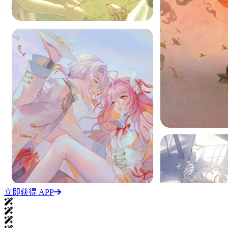
立即获得 APP