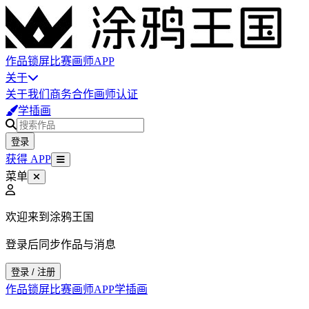
作品
锁屏
比赛
画师
APP
关于
关于我们
商务合作
画师认证
学插画
登录
获得 APP
菜单
欢迎来到涂鸦王国
登录后同步作品与消息
登录 / 注册
作品
锁屏
比赛
画师
APP
学插画