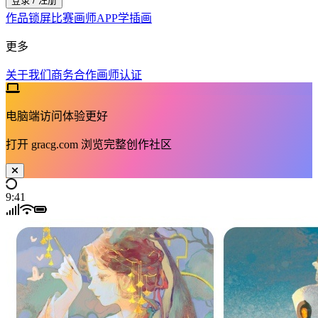
登录 / 注册
作品
锁屏
比赛
画师
APP
学插画
更多
关于我们
商务合作
画师认证
电脑端访问体验更好
打开
gracg.com
浏览完整创作社区
9:41