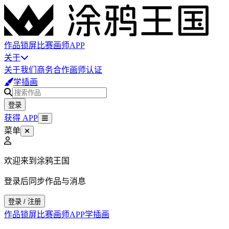
作品
锁屏
比赛
画师
APP
关于
关于我们
商务合作
画师认证
学插画
登录
获得 APP
菜单
欢迎来到涂鸦王国
登录后同步作品与消息
登录 / 注册
作品
锁屏
比赛
画师
APP
学插画