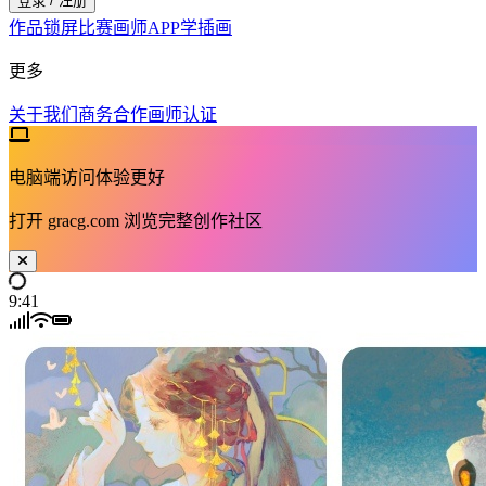
登录 / 注册
作品
锁屏
比赛
画师
APP
学插画
更多
关于我们
商务合作
画师认证
电脑端访问体验更好
打开
gracg.com
浏览完整创作社区
9:41