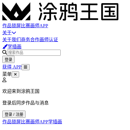
作品
锁屏
比赛
画师
APP
关于
关于我们
商务合作
画师认证
学插画
登录
获得 APP
菜单
欢迎来到涂鸦王国
登录后同步作品与消息
登录 / 注册
作品
锁屏
比赛
画师
APP
学插画