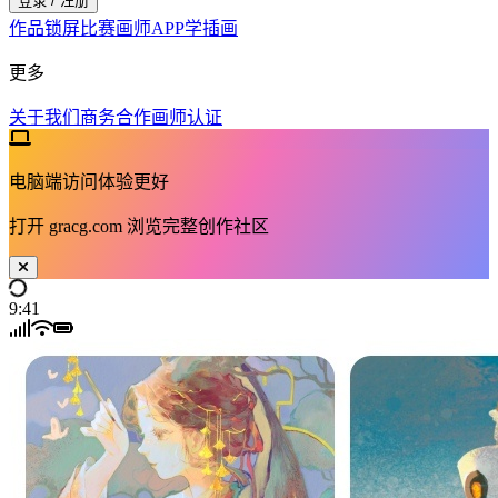
登录 / 注册
作品
锁屏
比赛
画师
APP
学插画
更多
关于我们
商务合作
画师认证
电脑端访问体验更好
打开
gracg.com
浏览完整创作社区
9:41