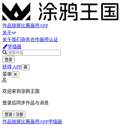
作品
锁屏
比赛
画师
APP
关于
关于我们
商务合作
画师认证
学插画
登录
获得 APP
菜单
欢迎来到涂鸦王国
登录后同步作品与消息
登录 / 注册
作品
锁屏
比赛
画师
APP
学插画