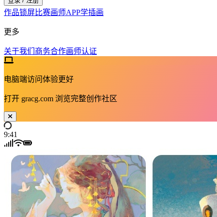
登录 / 注册
作品
锁屏
比赛
画师
APP
学插画
更多
关于我们
商务合作
画师认证
电脑端访问体验更好
打开
gracg.com
浏览完整创作社区
9:41