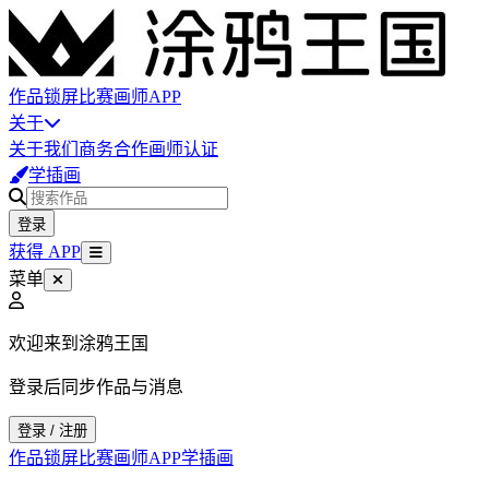
作品
锁屏
比赛
画师
APP
关于
关于我们
商务合作
画师认证
学插画
登录
获得 APP
菜单
欢迎来到涂鸦王国
登录后同步作品与消息
登录 / 注册
作品
锁屏
比赛
画师
APP
学插画