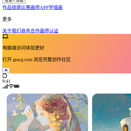
登录 / 注册
作品
锁屏
比赛
画师
APP
学插画
更多
关于我们
商务合作
画师认证
电脑端访问体验更好
打开
gracg.com
浏览完整创作社区
9:41