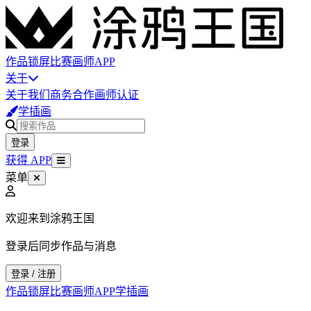
作品
锁屏
比赛
画师
APP
关于
关于我们
商务合作
画师认证
学插画
登录
获得 APP
菜单
欢迎来到涂鸦王国
登录后同步作品与消息
登录 / 注册
作品
锁屏
比赛
画师
APP
学插画