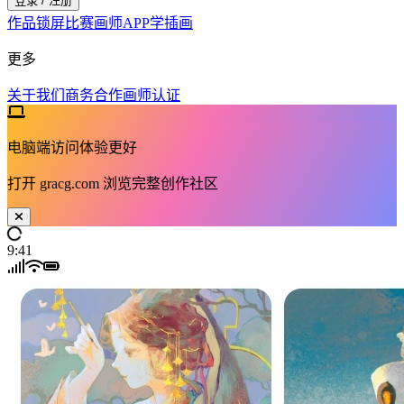
登录 / 注册
作品
锁屏
比赛
画师
APP
学插画
更多
关于我们
商务合作
画师认证
电脑端访问体验更好
打开
gracg.com
浏览完整创作社区
9:41